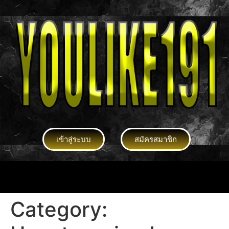
เข้าสู่ระบบ
สมัครสมาชิก
Category: