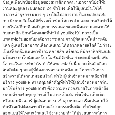
ข้อมูลเพื่อปกป้องข้อมูลของสมาชิกทุกคน นอกจากนี้ยังมีทีม
งานคอยดูแลระบบตลอด 24 ชั่วโมง เพื่อให้ผู้เล่นมั่นใจได้
ว่าการทำธุรกรรมต่าง ๆ จะเป็นไปอย่างราบรื่นและปลอดภัย
การมีระบบอัตโนมัติที่รวดเร็วช่วยให้การฝากและถอนเงินทำได้
ภายในไม่กี่นาที ลดปัญหาการรอคอยและเพิ่มความสะดวกให้
กับสมาชิก อีกหนึ่งเหตุผลที่ทำให้ youlike191 กลายเป็น
แพลตฟอร์มยอดนิยมคือการรวมเกมจากผู้พัฒนาชั้นนำระดับ
โลก ผู้เล่นจึงสามารถเลือกเล่นเกมได้หลากหลายสไตล์ ไม่ว่าจะ
เป็นสล็อตธีมแฟนตาซี เกมคลาสสิก หรือเกมที่มีกราฟิกทันสมัย
พร้อมระบบโบนัสและโปรโมชั่นที่จัดขึ้นอย่างต่อเนื่องเพื่อเพิ่ม
โอกาสในการทำกำไร ทำให้แพลตฟอร์มนี้กลายเป็นตัวเลือก
อันดับต้น ๆ ของผู้ที่ต้องการความบันเทิงและโอกาสในการ
สร้างรายได้จากเกมออนไลน์ ทำไมผู้เล่นจำนวนมากเลือกใช้
บริการ youlike191 เหตุผลสำคัญที่ทำให้ผู้เล่นจำนวนมากหัน
มาใช้บริการ youlike191 คือความสะดวกสบายในการเข้าถึง
ระบบที่รองรับทุกอุปกรณ์ ไม่ว่าจะเป็นสมาร์ตโฟน แท็บเล็ต
หรือคอมพิวเตอร์ ผู้เล่นสามารถเข้าสู่ระบบและเริ่มเล่นเกมได้
ทันทีโดยไม่ต้องดาวน์โหลดโปรแกรมเพิ่มเติม เว็บไซต์ถูก
ออกแบบให้โหลดเร็วและใช้งานง่าย ทำให้ประสบการณ์การ