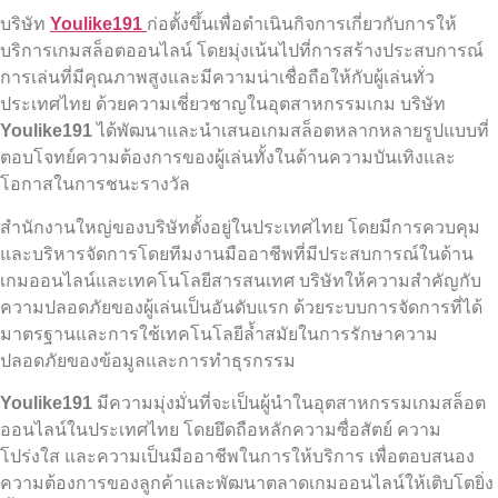
บริษัท
Youlike191
ก่อตั้งขึ้นเพื่อดำเนินกิจการเกี่ยวกับการให้
บริการเกมสล็อตออนไลน์ โดยมุ่งเน้นไปที่การสร้างประสบการณ์
การเล่นที่มีคุณภาพสูงและมีความน่าเชื่อถือให้กับผู้เล่นทั่ว
ประเทศไทย ด้วยความเชี่ยวชาญในอุตสาหกรรมเกม บริษัท
Youlike191
ได้พัฒนาและนำเสนอเกมสล็อตหลากหลายรูปแบบที่
ตอบโจทย์ความต้องการของผู้เล่นทั้งในด้านความบันเทิงและ
โอกาสในการชนะรางวัล
สำนักงานใหญ่ของบริษัทตั้งอยู่ในประเทศไทย โดยมีการควบคุม
และบริหารจัดการโดยทีมงานมืออาชีพที่มีประสบการณ์ในด้าน
เกมออนไลน์และเทคโนโลยีสารสนเทศ บริษัทให้ความสำคัญกับ
ความปลอดภัยของผู้เล่นเป็นอันดับแรก ด้วยระบบการจัดการที่ได้
มาตรฐานและการใช้เทคโนโลยีล้ำสมัยในการรักษาความ
ปลอดภัยของข้อมูลและการทำธุรกรรม
Youlike191
มีความมุ่งมั่นที่จะเป็นผู้นำในอุตสาหกรรมเกมสล็อต
ออนไลน์ในประเทศไทย โดยยึดถือหลักความซื่อสัตย์ ความ
โปร่งใส และความเป็นมืออาชีพในการให้บริการ เพื่อตอบสนอง
ความต้องการของลูกค้าและพัฒนาตลาดเกมออนไลน์ให้เติบโตยิ่ง