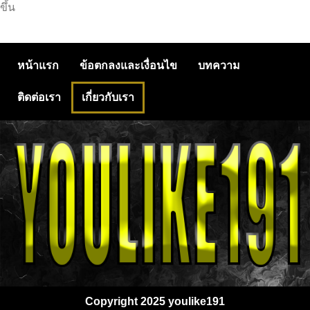
ขึ้น
หน้าแรก
ข้อตกลงและเงื่อนไข
บทความ
ติดต่อเรา
เกี่ยวกับเรา
Copyright 2025 youlike191