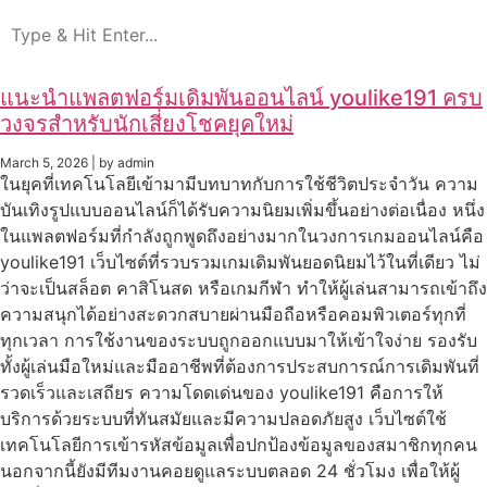
แนะนำแพลตฟอร์มเดิมพันออนไลน์ youlike191 ครบ
วงจรสำหรับนักเสี่ยงโชคยุคใหม่
March 5, 2026
|
by admin
ในยุคที่เทคโนโลยีเข้ามามีบทบาทกับการใช้ชีวิตประจำวัน ความ
บันเทิงรูปแบบออนไลน์ก็ได้รับความนิยมเพิ่มขึ้นอย่างต่อเนื่อง หนึ่ง
ในแพลตฟอร์มที่กำลังถูกพูดถึงอย่างมากในวงการเกมออนไลน์คือ
youlike191 เว็บไซต์ที่รวบรวมเกมเดิมพันยอดนิยมไว้ในที่เดียว ไม่
ว่าจะเป็นสล็อต คาสิโนสด หรือเกมกีฬา ทำให้ผู้เล่นสามารถเข้าถึง
ความสนุกได้อย่างสะดวกสบายผ่านมือถือหรือคอมพิวเตอร์ทุกที่
ทุกเวลา การใช้งานของระบบถูกออกแบบมาให้เข้าใจง่าย รองรับ
ทั้งผู้เล่นมือใหม่และมืออาชีพที่ต้องการประสบการณ์การเดิมพันที่
รวดเร็วและเสถียร ความโดดเด่นของ youlike191 คือการให้
บริการด้วยระบบที่ทันสมัยและมีความปลอดภัยสูง เว็บไซต์ใช้
เทคโนโลยีการเข้ารหัสข้อมูลเพื่อปกป้องข้อมูลของสมาชิกทุกคน
นอกจากนี้ยังมีทีมงานคอยดูแลระบบตลอด 24 ชั่วโมง เพื่อให้ผู้